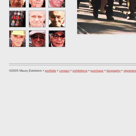
©2005 Maury Edelstein •
portfolio
•
contact
•
exhibitions
•
purchase
•
biography
•
vignette